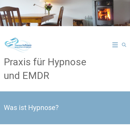
Zum
Inhalt
springen
Praxis für Hypnose
und EMDR
Was ist Hypnose?