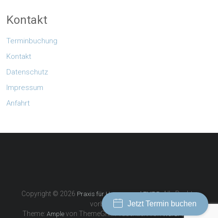
Kontakt
Terminbuchung
Kontakt
Datenschutz
Impressum
Anfahrt
Copyright © 2026
. Alle Rechte
Praxis für Hypnose und EMDR
Jetzt Termin buchen
vorbehalten.
Theme:
von ThemeGrill. Präsentiert von
.
Ample
WordPress