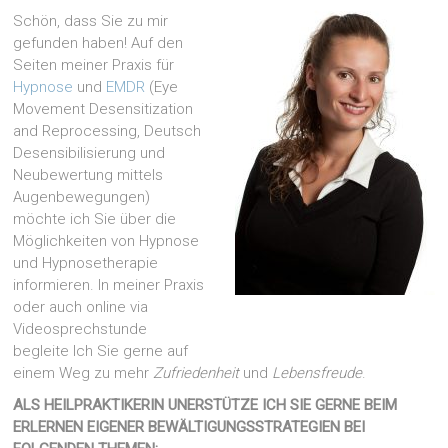
Schön, dass Sie zu mir
gefunden haben! Auf den
Seiten meiner Praxis für
Hypnose
und
EMDR
(Eye
Movement
Desensitization
and Reprocessing
, Deutsch
Desensibilisierung und
Neubewertung mittels
Augenbewegungen)
möchte ich Sie über die
Möglichkeiten von Hypnose
und Hypnosetherapie
informieren. In meiner Praxis
oder auch online via
Videosprechstunde
begleite Ich Sie gerne auf
einem Weg zu mehr
Zufriedenheit
und
Lebensfreude
.
ALS HEILPRAKTIKERIN UNERSTÜTZE ICH SIE GERNE BEIM
ERLERNEN EIGENER BEWÄLTIGUNGSSTRATEGIEN BEI