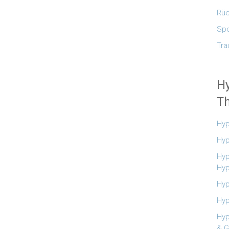
Rüc
Spo
Tra
H
Th
Hyp
Hyp
Hyp
Hy
Hyp
Hyp
Hyp
& G