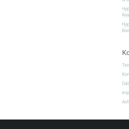
Hyp
Rei
Hyp
Bur
Ko
Te
Kon
Dat
Im
Anf