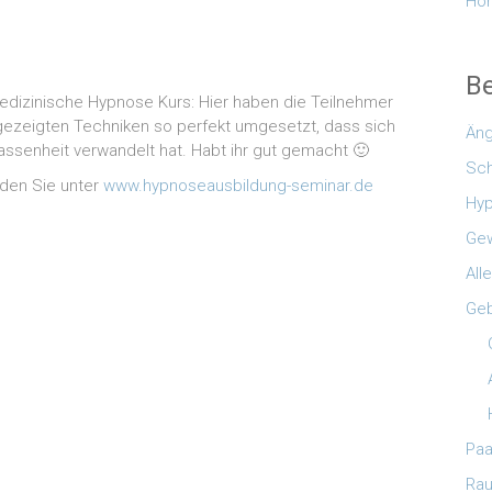
Hon
B
Medizinische Hypnose Kurs: Hier haben die Teilnehmer
gezeigten Techniken so perfekt umgesetzt, dass sich
Äng
assenheit verwandelt hat. Habt ihr gut gemacht 🙂
Sc
nden Sie unter
www.hypnoseausbildung-seminar.de
Hyp
Gew
All
Geb
Paa
Ra