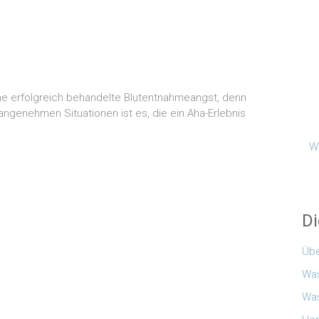
e erfolgreich behandelte Blutentnahmeangst, denn
ngenehmen Situationen ist es, die ein Aha-Erlebnis
Wi
Di
Übe
Was
Was