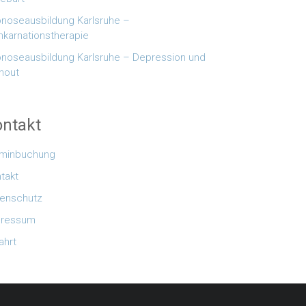
noseausbildung Karlsruhe –
nkarnationstherapie
noseausbildung Karlsruhe – Depression und
nout
ntakt
rminbuchung
takt
enschutz
pressum
ahrt