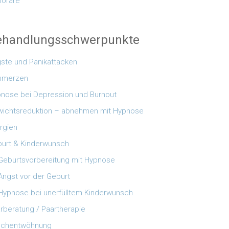
orare
ehandlungsschwerpunkte
ste und Panikattacken
hmerzen
nose bei Depression und Burnout
ichtsreduktion – abnehmen mit Hypnose
ergien
urt & Kinderwunsch
Geburtsvorbereitung mit Hypnose
Angst vor der Geburt
Hypnose bei unerfülltem Kinderwunsch
rberatung / Paartherapie
uchentwöhnung