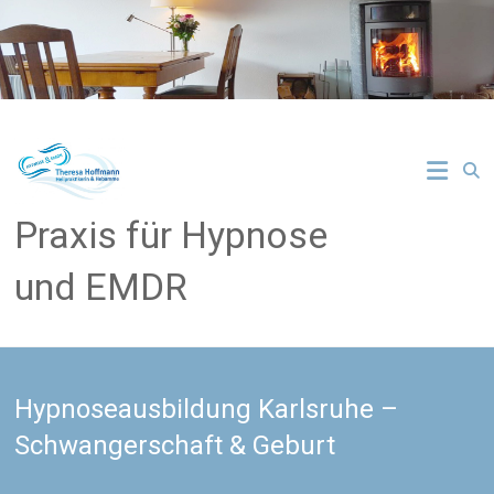
Zum
Inhalt
springen
Praxis für Hypnose
und EMDR
Hypnoseausbildung Karlsruhe –
Schwangerschaft & Geburt