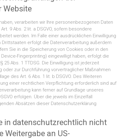
r Website
t haben, verarbeiten wir Ihre personenbezogenen Daten
 Art. 9 Abs. 2 lit. a DSGVO, sofern besondere
eitet werden. Im Falle einer ausdrücklichen Einwilligung
 Drittstaaten erfolgt die Datenverarbeitung außerdem
ofern Sie in die Speicherung von Cookies oder in den
a Device-Fingerprinting) eingewilligt haben, erfolgt die
 25 Abs. 1 TTDSG. Die Einwilligung ist jederzeit
ung oder zur Durchführung vorvertraglicher Maßnahmen
dlage des Art. 6 Abs. 1 lit. b DSGVO. Des Weiteren
lung einer rechtlichen Verpflichtung erforderlich sind auf
atenverarbeitung kann ferner auf Grundlage unseres
 DSGVO erfolgen. Über die jeweils im Einzelfall
lgenden Absätzen dieser Datenschutzerklärung
 in datenschutzrechtlich nicht
ie Weitergabe an US-