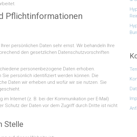
rbeitet.
Hyp
 Pflicht­informationen
Rei
Hyp
Bur
Ihrer persönlichen Daten sehr ernst. Wir behandeln Ihre
prechend den gesetzlichen Datenschutzvorschriften
Ko
rschiedene personenbezogene Daten erhoben.
Te
ie persönlich identifiziert werden können. Die
Kon
che Daten wir erheben und wofür wir sie nutzen. Sie
Dat
geschieht.
Im
 im Internet (z. B. bei der Kommunikation per E-Mail)
r Schutz der Daten vor dem Zugriff durch Dritte ist nicht
Anf
 Stelle