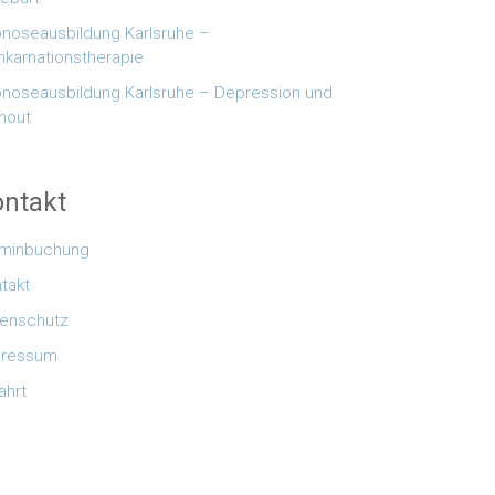
noseausbildung Karlsruhe –
nkarnationstherapie
noseausbildung Karlsruhe – Depression und
nout
ntakt
rminbuchung
takt
enschutz
pressum
ahrt