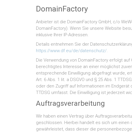
DomainFactory
Anbieter ist die DomainFactory GmbH, c/o WeW
DomainFactory). Wenn Sie unsere Website besu
inklusive Ihrer IP-Adressen.
Details entnehmen Sie der Datenschutzerklärun
https://www.df.eu/de/datenschutz/
.
Die Verwendung von DomainFactory erfolgt auf Gr
berechtigtes Interesse an einer möglichst zuver
entsprechende Einwilligung abgefragt wurde, erf
Art. 6 Abs. 1 lit. a DSGVO und § 25 Abs. 1 TTDSG
oder den Zugriff auf Informationen im Endgerät d
TTDSG umfasst. Die Einwilligung ist jederzeit wid
Auftragsverarbeitung
Wir haben einen Vertrag über Auftragsverarbei
geschlossen. Hierbei handelt es sich um einen 
gewährleistet, dass dieser die personenbezog