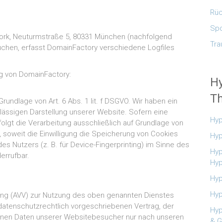
Rüc
Spo
ork, Neuturmstraße 5, 80331 München (nachfolgend
Tra
chen, erfasst DomainFactory verschiedene Logfiles
g von DomainFactory:
H
Th
undlage von Art. 6 Abs. 1 lit. f DSGVO. Wir haben ein
lässigen Darstellung unserer Website. Sofern eine
Hyp
olgt die Verarbeitung ausschließlich auf Grundlage von
, soweit die Einwilligung die Speicherung von Cookies
Hyp
es Nutzers (z. B. für Device-Fingerprinting) im Sinne des
Hyp
errufbar.
Hy
Hyp
Hyp
tung (AVV) zur Nutzung des oben genannten Dienstes
datenschutzrechtlich vorgeschriebenen Vertrag, der
Hyp
enen Daten unserer Websitebesucher nur nach unseren
& G