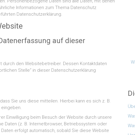
en. Personenbezogene Daten sind alle Daten, mit denen
sführliche Informationen zum Thema Datenschutz
führten Datenschutzerklärung.
Website
e Datenerfassung auf dieser
Wi
lgt durch den Websitebetreiber. Dessen Kontaktdaten
tlichen Stelle“ in dieser Datenschutzerklärung
Di
ss Sie uns diese mitteilen. Hierbei kann es sich z. B.
Übe
r eingeben.
Was
er Einwilligung beim Besuch der Website durch unsere
he Daten (z. B. Internetbrowser, Betriebssystem oder
Was
r Daten erfolgt automatisch, sobald Sie diese Website