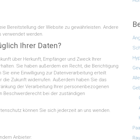
Hon
B
reie Bereitstellung der Website zu gewährleisten. Andere
ns verwendet werden.
Äng
glich Ihrer Daten?
Sc
Hyp
skunft über Herkunft, Empfänger und Zweck Ihrer
alten. Sie haben außerdem ein Recht, die Berichtigung
Gew
ie eine Einwilligung zur Datenverarbeitung erteilt
All
für die Zukunft widerrufen. Außerdem haben Sie das
ränkung der Verarbeitung Ihrer personenbezogenen
Geb
ein Beschwerderecht bei der zuständigen
enschutz können Sie sich jederzeit an uns wenden.
Paa
endem Anbieter:
Ra