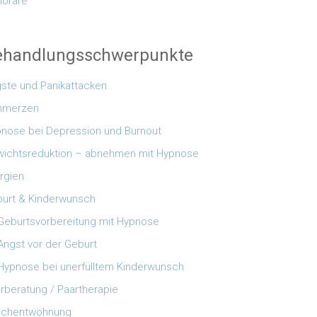
orare
ehandlungsschwerpunkte
ste und Panikattacken
hmerzen
nose bei Depression und Burnout
ichtsreduktion – abnehmen mit Hypnose
ergien
urt & Kinderwunsch
Geburtsvorbereitung mit Hypnose
Angst vor der Geburt
Hypnose bei unerfülltem Kinderwunsch
rberatung / Paartherapie
uchentwöhnung